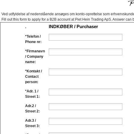
Ved udfyldelse af nedenstående ansøges om konto-oprettelse som erhvervskunde 
Fill out this form to apply for a B2B account at Piet Hein Trading ApS. Answer can
.
INDKØBER / Purchaser
*
Telefon /
Phone nr:
*
Firmanavn
/ Company
name:
*
Kontakt /
Contact
person:
*
Adr. 1 /
Street 1:
Adr.2 /
Street 2:
Adr.3 /
Street 3: