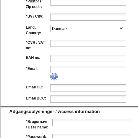
*
Postnr /
Zip code:
*
By / City:
Land /
Country:
*
CVR / VAT
no:
EAN no:
*
Email:
Email CC:
Email BCC:
Adgangsoplysninger / Access information
*
Brugernavn
/ User name:
*
Password: